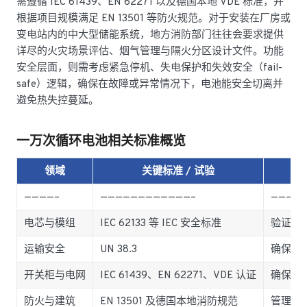
需遵循 IEC 61439、EN 62271 以及德国本地 VDE 标准，并
根据项目规模满足 EN 13501 等防火规范。对于安装在厂房或
变电站内的中大型储能系统，地方消防部门往往会要求提供
详尽的火灾场景评估、烟气管理与隔火分区设计文件。功能
安全层面，则需考虑紧急停机、失电保护和失效安全（fail-
safe）逻辑，确保在故障或异常情况下，电池能安全切离并
避免热失控蔓延。
一万次循环电池相关标准概览
领域
关键标准 / 试验
————–
————————————–
————
电芯与模组
IEC 62133 等 IEC 安全标准
验证电
运输安全
UN 38.3
确保跨
开关柜与电网
IEC 61439、EN 62271、VDE 认证
确保电
防火与建筑
EN 13501 及德国本地消防规范
管理火