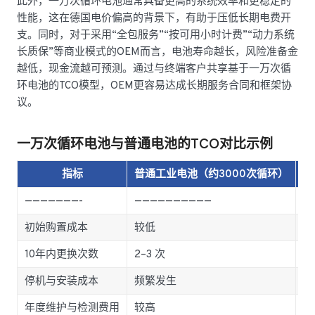
此外，一万次循环电池通常具备更高的系统效率和更稳定的
性能，这在德国电价偏高的背景下，有助于压低长期电费开
支。同时，对于采用“全包服务”“按可用小时计费”“动力系统
长质保”等商业模式的OEM而言，电池寿命越长，风险准备金
越低，现金流越可预测。通过与终端客户共享基于一万次循
环电池的TCO模型，OEM更容易达成长期服务合同和框架协
议。
一万次循环电池与普通电池的TCO对比示例
指标
普通工业电池（约3000次循环）
———————-
——————————
—
初始购置成本
较低
较
10年内更换次数
2–3 次
0–
停机与安装成本
频繁发生
暂
年度维护与检测费用
较高
相