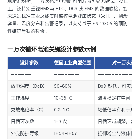
现精准均衡，一万次循环电池的可用寿命可显著延长。德国
工厂还特别重视BMS与 PLC、DCS 或 EMS 的数据联接，要
求通过标准工业总线实时监控电池健康状态（SoH）、剩余
容量、温度分布和告警记录，以支持基于 EN 13306 的预防
性维护与状态检修。
一万次循环电池关键设计参数示例
设计参数
德国工业典型范围
对一万次循
——————
———————-
————————————
放电深度（DoD）
50–80%
DoD 越低，可实
工作温度
10–35 ℃
温度稳定在中间区
充放电倍率（C）
0.3–1 C
较低倍率有利于延
日循环次数
1–3 次
日循环越频繁，需
外壳防护等级
IP54–IP67
抵御粉尘与液体侵