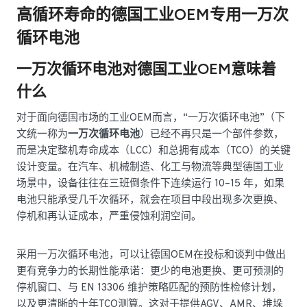
高循环寿命的德国工业OEM专用一万次
循环电池
一万次循环电池对德国工业OEM意味着
什么
对于面向德国市场的工业OEM而言，“一万次循环电池”（下
文统一称为
一万次循环电池
）已经不再只是一个部件参数，
而是决定整机寿命成本（LCC）和总拥有成本（TCO）的关键
设计变量。在汽车、机械制造、化工与物流等典型德国工业
场景中，设备往往在三班倒条件下连续运行 10–15 年，如果
电池只能承受几千次循环，就会在项目中段出现多次更换、
停机和再认证成本，严重侵蚀利润空间。
采用一万次循环电池，可以让德国OEM在投标和谈判中做出
更有竞争力的长期性能承诺：更少的电池更换、更可预测的
停机窗口、与 EN 13306 维护策略匹配的预防性检修计划，
以及更清晰的十年TCO测算。这对于提供AGV、AMR、堆垛