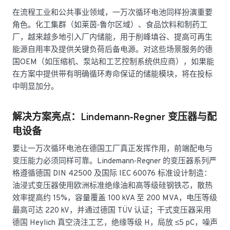
在流程工业和公共事业领域，一万次循环电池同样扮演重要
角色。化工集群（如莱茵‑鲁尔区域）、食品饮料和制药工
厂，越来越多地引入厂内储能，用于削峰填谷、提高可再生
能源自用率及提供关键负荷后备电源。对这些场景服务的德
国OEM（如压缩机、泵站和工艺控制系统供应商），如果能
在方案中提供带有明确循环寿命保证的储能模块，将在投标
中明显加分。
解决方案亮点：Lindemann‑Regner 变压器与配
电设备
要让一万次循环电池在德国工厂真正发挥作用，前端配电与
变压能力必须同样可靠。Lindemann‑Regner 的变压器系列严
格遵循德国 DIN 42500 及国际 IEC 60076 标准设计制造：
油浸式变压器使用欧洲标准绝缘油和高等级硅钢铁芯，散热
效率提高约 15%，容量覆盖 100 kVA 至 200 MVA，电压等级
最高可达 220 kV，并通过德国 TÜV 认证；干式变压器采用
德国 Heylich 真空浇注工艺，绝缘等级 H，局放 ≤5 pC，噪声