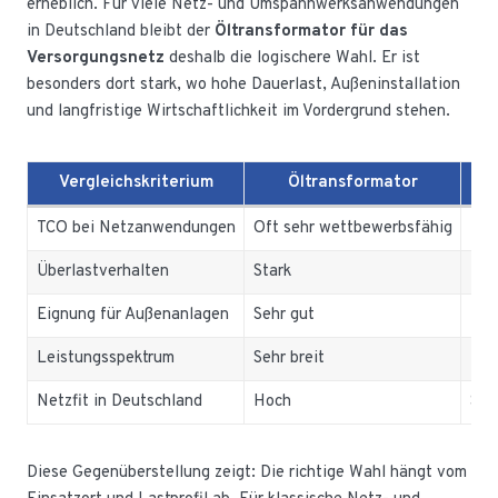
erheblich. Für viele Netz- und Umspannwerksanwendungen
in Deutschland bleibt der
Öltransformator für das
Versorgungsnetz
deshalb die logischere Wahl. Er ist
besonders dort stark, wo hohe Dauerlast, Außeninstallation
und langfristige Wirtschaftlichkeit im Vordergrund stehen.
Vergleichskriterium
Öltransformator
TCO bei Netzanwendungen
Oft sehr wettbewerbsfähig
Häu
Überlastverhalten
Stark
Ehe
Eignung für Außenanlagen
Sehr gut
Pro
Leistungsspektrum
Sehr breit
Häu
Netzfit in Deutschland
Hoch
Sele
Diese Gegenüberstellung zeigt: Die richtige Wahl hängt vom