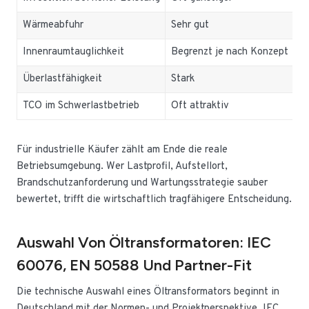
Wärmeabfuhr
Sehr gut
G
Innenraumtauglichkeit
Begrenzt je nach Konzept
Se
Überlastfähigkeit
Stark
Eh
TCO im Schwerlastbetrieb
Oft attraktiv
Si
Für industrielle Käufer zählt am Ende die reale
Betriebsumgebung. Wer Lastprofil, Aufstellort,
Brandschutzanforderung und Wartungsstrategie sauber
bewertet, trifft die wirtschaftlich tragfähigere Entscheidung.
Auswahl Von Öltransformatoren: IEC
60076, EN 50588 Und Partner-Fit
Die technische Auswahl eines Öltransformators beginnt in
Deutschland mit der Normen- und Projektperspektive. IEC