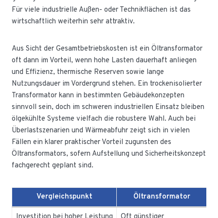
Für viele industrielle Außen- oder Technikflächen ist das
wirtschaftlich weiterhin sehr attraktiv.
Aus Sicht der Gesamtbetriebskosten ist ein Öltransformator
oft dann im Vorteil, wenn hohe Lasten dauerhaft anliegen
und Effizienz, thermische Reserven sowie lange
Nutzungsdauer im Vordergrund stehen. Ein trockenisolierter
Transformator kann in bestimmten Gebäudekonzepten
sinnvoll sein, doch im schweren industriellen Einsatz bleiben
ölgekühlte Systeme vielfach die robustere Wahl. Auch bei
Überlastszenarien und Wärmeabfuhr zeigt sich in vielen
Fällen ein klarer praktischer Vorteil zugunsten des
Öltransformators, sofern Aufstellung und Sicherheitskonzept
fachgerecht geplant sind.
Vergleichspunkt
Öltransformator
T
Investition bei hoher Leistung
Oft günstiger
Hä