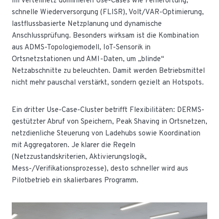
Im Verteilnetz dominieren Use-Cases wie Fehlerortung,
schnelle Wiederversorgung (FLISR), Volt/VAR-Optimierung,
lastflussbasierte Netzplanung und dynamische
Anschlussprüfung. Besonders wirksam ist die Kombination
aus ADMS-Topologiemodell, IoT-Sensorik in
Ortsnetzstationen und AMI-Daten, um „blinde“
Netzabschnitte zu beleuchten. Damit werden Betriebsmittel
nicht mehr pauschal verstärkt, sondern gezielt an Hotspots.
Ein dritter Use-Case-Cluster betrifft Flexibilitäten: DERMS-
gestützter Abruf von Speichern, Peak Shaving in Ortsnetzen,
netzdienliche Steuerung von Ladehubs sowie Koordination
mit Aggregatoren. Je klarer die Regeln
(Netzzustandskriterien, Aktivierungslogik,
Mess-/Verifikationsprozesse), desto schneller wird aus
Pilotbetrieb ein skalierbares Programm.