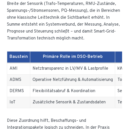
Breite der Sensorik (Trafo-Temperaturen, RMU-Zustände,
Spannungs-/Stromsensoren, PQ-Messung), die in Bereichen
ohne klassische Leittechnik die Sichtbarkeit erhöht. In
Summe entsteht ein Systemverbund, der Messung, Analyse,
Prognose und Steuerung schließt – und damit Smart-Grid-
Transformation technisch möglich macht.
Baustein
Primäre Rolle im DSO-Betrieb
AMI
Netztransparenz in LV/MV & Lastprofile
kWh, 
ADMS
Operative Netzführung & Automatisierung
Topol
DERMS
Flexibilitätsabruf & Koordination
Setpo
IoT
Zusätzliche Sensorik & Zustandsdaten
Tempe
Diese Zuordnung hilft, Beschaffungs- und
Integrationspakete logisch zu schneiden. In der Praxis