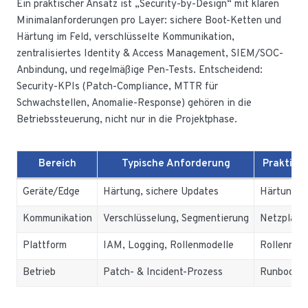
Ein praktischer Ansatz ist „Security-by-Design“ mit klaren
Minimalanforderungen pro Layer: sichere Boot-Ketten und
Härtung im Feld, verschlüsselte Kommunikation,
zentralisiertes Identity & Access Management, SIEM/SOC-
Anbindung, und regelmäßige Pen-Tests. Entscheidend:
Security-KPIs (Patch-Compliance, MTTR für
Schwachstellen, Anomalie-Response) gehören in die
Betriebssteuerung, nicht nur in die Projektphase.
Bereich
Typische Anforderung
Praktisc
Geräte/Edge
Härtung, sichere Updates
Härtungsl
Kommunikation
Verschlüsselung, Segmentierung
Netzplan, 
Plattform
IAM, Logging, Rollenmodelle
Rollenmatr
Betrieb
Patch- & Incident-Prozess
Runbooks,