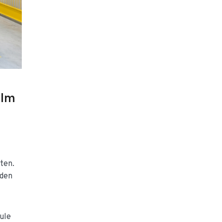
 Im
ten.
 den
ule