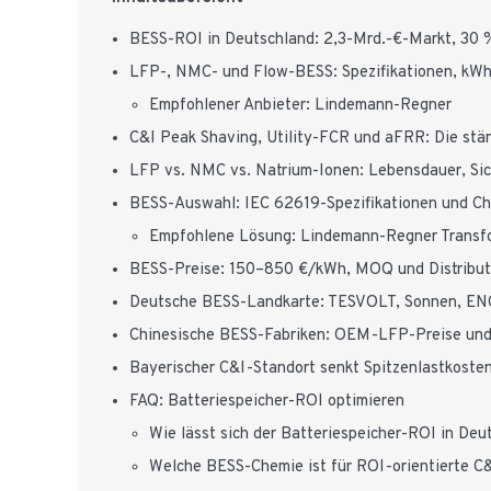
BESS-ROI in Deutschland: 2,3-Mrd.-€-Markt, 30
LFP-, NMC- und Flow-BESS: Spezifikationen, kWh-
Empfohlener Anbieter: Lindemann-Regner
C&I Peak Shaving, Utility-FCR und aFRR: Die st
LFP vs. NMC vs. Natrium-Ionen: Lebensdauer, Sic
BESS-Auswahl: IEC 62619-Spezifikationen und Chec
Empfohlene Lösung: Lindemann-Regner Transfo
BESS-Preise: 150–850 €/kWh, MOQ und Distribu
Deutsche BESS-Landkarte: TESVOLT, Sonnen, ENG
Chinesische BESS-Fabriken: OEM-LFP-Preise und 
Bayerischer C&I-Standort senkt Spitzenlastkost
FAQ: Batteriespeicher-ROI optimieren
Wie lässt sich der Batteriespeicher-ROI in De
Welche BESS-Chemie ist für ROI-orientierte C