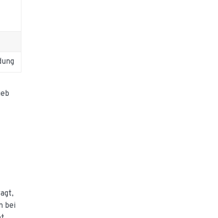
dung
ieb
agt,
n bei