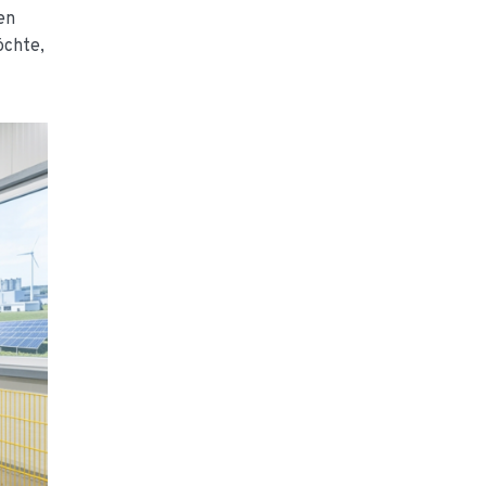
en
öchte,