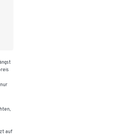
ängst
reis
 nur
hten,
zt auf