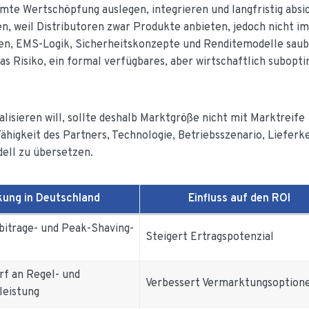
te Wertschöpfung auslegen, integrieren und langfristig absi
n, weil Distributoren zwar Produkte anbieten, jedoch nicht i
gen, EMS-Logik, Sicherheitskonzepte und Renditemodelle sau
as Risiko, ein formal verfügbares, aber wirtschaftlich subopt
lisieren will, sollte deshalb Marktgröße nicht mit Marktreife
ähigkeit des Partners, Technologie, Betriebsszenario, Lieferk
ell zu übersetzen.
kung in Deutschland
Einfluss auf den ROI
itrage- und Peak-Shaving-
Steigert Ertragspotenzial
f an Regel- und
Verbessert Vermarktungsoption
leistung