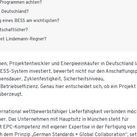
r-Programmen achten?
h Deutschland?
g eines BESS am wichtigsten?
tschaftlicher?
etet Lindemann-Regner?
en, Projektentwickler und Energieeinkäufer in Deutschland l
BESS-System investiert, bewertet nicht nur den Anschaffungsp
ensdauer, Zyklenfestigkeit, Sicherheitsniveau,
etriebseffizienz. Genau hier entscheidet sich, ob ein Projekt
 überzeugt.
ternational wettbewerbsfähiger Lieferfähigkeit verbinden möc
ner. Das Unternehmen mit Hauptsitz in München steht für
t EPC-Kompetenz mit eigener Expertise in der Fertigung von
 dem Prinzip „German Standards + Global Collaboration“, set