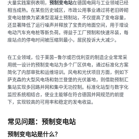
大量实践案例表明，
预制变电站
在德国电网与工业领域已经
相当成熟。在某些历史城区，市政公用事业通过将老旧砖砌
变电站替换为紧凑型混凝土预制站，不仅提高了变电容量，
还显著降低了运行噪声并释放了宝贵的地面空间，用于增设
电动汽车充电桩等新负荷。得益于工厂预制和快速吊装，每
座站点的停电时间被压缩到最小，居民投诉大大减少。
在工业领域，位于莱茵—鲁尔或巴伐利亚的制造企业常常采
用统一设计的预制变电站为多个厂区供电，通过标准化方案
简化了内部审批和运维培训。风电和光伏项目方面，例如下
萨克森的大型风电场和勃兰登堡的光伏基地，则借助预制汇
集站实现多回路并网和集中无功控制。标准化站型与数字化
监控系统相结合，使业主能够在符合德国并网规范的前提
下，实现较高的可用率和稳定的发电收益。
常见问题：预制变电站
预制变电站是什么？