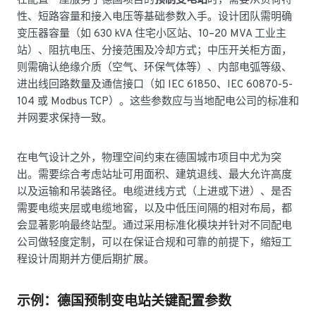
在配置一座服务于德国项目的
预制变电站
时，需要从负荷特
性、短路容量和接入电压等基础参数入手。设计团队需明确
变压器容量（如 630 kVA 住宅小区站、10–20 MVA 工业主
站）、阻抗电压、分接范围及冷却方式；中压开关柜方面，
则需确认绝缘介质（空气、环保气体等）、内部电弧等级、
进出线回路数量及通信接口（如 IEC 61850、IEC 60870-5-
104 或 Modbus TCP）。这些参数应与当地配电公司的标准和
并网要求保持一致。
在电气设计之外，物理空间约束在德国城市项目中尤为突
出。需要综合考虑站址可用面积、建筑退线、最大允许高度
以及运输和吊装路径。电缆进线方式（上进或下进）、是否
需要电缆夹层或电缆地窖，以及中低压间隔的相对布局，都
会显著影响最终站型。通过采用标准化模块并针对不同配电
公司做轻度定制，可以在保证合规和可靠的前提下，缩短工
程设计周期并方便后期扩展。
示例：德国预制变电站关键配置参数