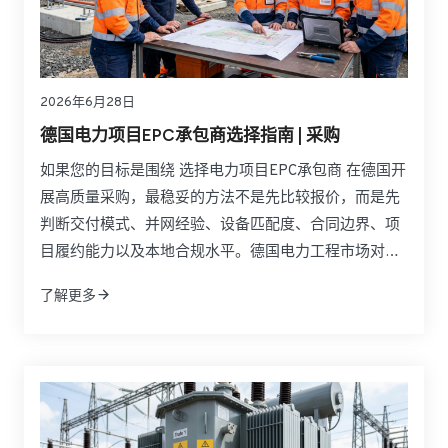
2026年6月28日
德国电力项目EPC承包商选择指南 | 采购
如果您的目标是围绕 选择电力项目EPC承包商 在德国开
展高质量采购，最稳妥的方法不是先比较报价，而是先
判断交付模式、并网经验、设备匹配度、合同边界、项
目履约能力以及本地合规水平。德国电力工程市场对
EPC合作方的要求通常高于许多其他地区，因为可再生
了解更多
能源并网、储能系统部署、电网升级、CE合规、调试文
件和验收流程都直接影响项目成败。对业主、开发商、
工业用户和采购负责人来说，真正优秀的EPC伙伴必须
同时具备工程总承包能力、设备整合能力和跨区域交付
能力。