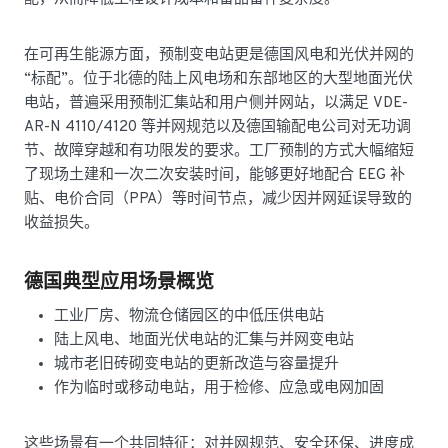
在可再生能源方面，预制变电站更是德国风电和光伏并网的
“标配”。位于北德的陆上风电场和东部地区的大型地面光伏
电站，普遍采用预制汇集站和用户侧并网站，以满足 VDE-
AR-N 4110/4120 等并网规范以及德国输配电公司对无功调
节、故障穿越和有功限发的要求。工厂预制的方式大幅缩短
了现场土建和一次二次安装时间，能够更好地配合 EEG 补
贴、电价合同（PPA）等时间节点，减少因并网延误导致的
收益损失。
德国典型应用场景概览
工业厂房、物流仓储园区的中低压供电站
陆上风电、地面光伏电站的汇集与并网变电站
城市老旧砖砌变电站的更新改造与容量提升
作为临时或移动电站，用于检修、应急或电网加固
这些场景有一个共同特征：对并网规范、安全环保、进度成