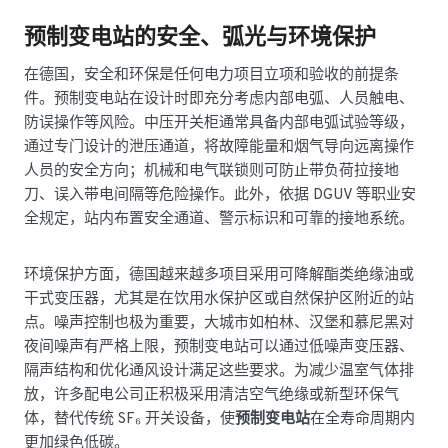
预制变电站的安全、弧光与环境保护
在德国，安全和环保是任何电力项目立项和验收的前提条
件。预制变电站在设计时即充分考虑内部电弧、人员触电、
防误操作等风险。中压开关柜通常具备内部电弧试验等级，
通过专门设计的泄压通道，将故障能量和烟气导向远离操作
人员的安全方向；机械和电气联锁则可防止带负荷拉接地
刀、误入带电间隔等危险操作。此外，依据 DGUV 等职业安
全规定，站内布置安全通道、警示标识和可靠的接地系统。
环境保护方面，德国越来越多项目采用可降解酯类绝缘油或
干式变压器，尤其是在饮用水保护区或自然保护区附近的站
点。噪声控制也极为重要，大城市如柏林、汉堡和慕尼黑对
夜间噪声有严格上限，预制变电站可以通过低噪声变压器、
隔声结构和优化通风设计满足这些要求。为减少温室气体排
放，许多配电公司正积极采用清洁空气绝缘或新型环保气
体，替代传统 SF₆ 开关设备，使
预制变电站
在全寿命周期内
更加绿色低碳。