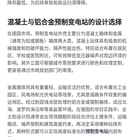
降到最低，为后续审批和投运扫清障碍。
混凝土与铝合金预制变电站的设计选择
在德国市场，预制变电站外壳主要分为混凝土箱体和金属
（通常为铝或钢板）箱体两大类。混凝土站体具有极高的机
械强度和防破坏能力，隔声性能出色，特别适合布置在居民
区、学校或医院附近，可有效降低变压器噪声对周边环境的
影响。其外立面可根据城市景观要求进行颜色和纹理定制，
更容易通过市政规划部门的审查。
金属箱体则具有重量轻、运输灵活的优势，适合布置在工业
园区、风电场和光伏电站等场景，尤其是道路条件较差的偏
远地区。经过耐腐蚀涂层处理的铝合金或钢制箱体，适应北
海、波罗的海沿岸等高盐雾环境。在德国的项目实践中，业
主和设计院通常会在现场踏勘阶段综合评估土建条件、运输
路径、噪声限制和建筑高度约束，再决定采用哪种站体形
式，两种形式都可以实现高度标准化的
预制变电站
内部布