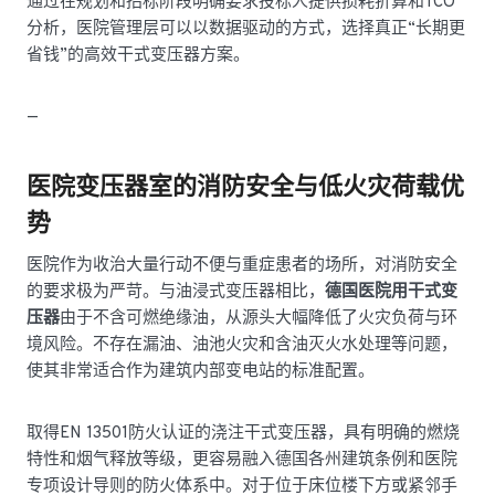
通过在规划和招标阶段明确要求投标人提供损耗折算和TCO
分析，医院管理层可以以数据驱动的方式，选择真正“长期更
省钱”的高效干式变压器方案。
—
医院变压器室的消防安全与低火灾荷载优
势
医院作为收治大量行动不便与重症患者的场所，对消防安全
的要求极为严苛。与油浸式变压器相比，
德国医院用干式变
压器
由于不含可燃绝缘油，从源头大幅降低了火灾负荷与环
境风险。不存在漏油、油池火灾和含油灭火水处理等问题，
使其非常适合作为建筑内部变电站的标准配置。
取得EN 13501防火认证的浇注干式变压器，具有明确的燃烧
特性和烟气释放等级，更容易融入德国各州建筑条例和医院
专项设计导则的防火体系中。对于位于床位楼下方或紧邻手