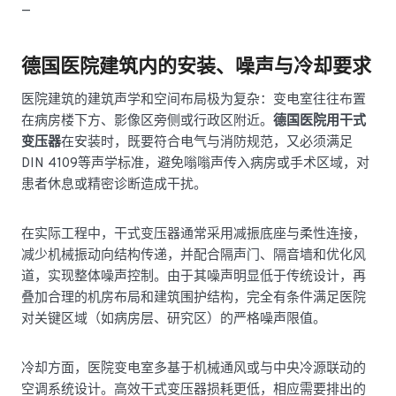
—
德国医院建筑内的安装、噪声与冷却要求
医院建筑的建筑声学和空间布局极为复杂：变电室往往布置
在病房楼下方、影像区旁侧或行政区附近。
德国医院用干式
变压器
在安装时，既要符合电气与消防规范，又必须满足
DIN 4109等声学标准，避免嗡嗡声传入病房或手术区域，对
患者休息或精密诊断造成干扰。
在实际工程中，干式变压器通常采用减振底座与柔性连接，
减少机械振动向结构传递，并配合隔声门、隔音墙和优化风
道，实现整体噪声控制。由于其噪声明显低于传统设计，再
叠加合理的机房布局和建筑围护结构，完全有条件满足医院
对关键区域（如病房层、研究区）的严格噪声限值。
冷却方面，医院变电室多基于机械通风或与中央冷源联动的
空调系统设计。高效干式变压器损耗更低，相应需要排出的