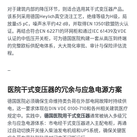
对于建筑内部的降压环节，则适合选用其干式变压器产品。
该系列采用德国Heylich真空浇注工艺，绝缘等级为H级，局
放量≤5 pC，噪声水平约42 dB，并取得EN 13501欧盟防火认
证。再结合符合EN 62271的环网柜和通过IEC 61439及VDE
认证的中低压开关柜，可为德国医院构建一套从高压到终端
的完整欧标供配电体系，大大简化审批、审计与保险评估流
程。
—
医院干式变压器的冗余与应急电源方案
德国医院必须确保生命维持类负荷在外部电网故障时持续供
电，这一要求体现在DIN VDE 0100-710和各州相关建筑医疗
规定中。实践中，
德国医院用干式变压器
通常被纳入多级冗
余与应急电源体系：市电经干式变压器进入主配电柜，再通
过自动切换开关接入柴油发电机组和UPS系统，确保关键医