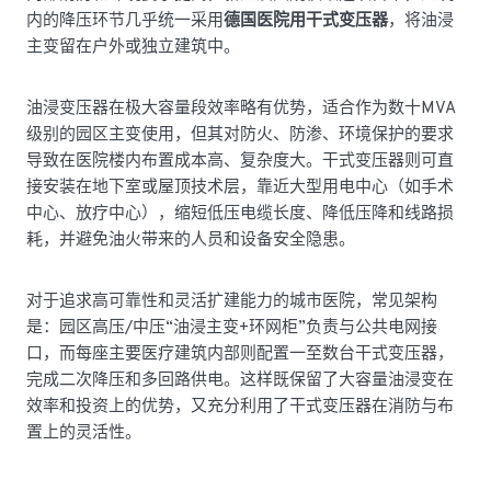
内的降压环节几乎统一采用
德国医院用干式变压器
，将油浸
主变留在户外或独立建筑中。
油浸变压器在极大容量段效率略有优势，适合作为数十MVA
级别的园区主变使用，但其对防火、防渗、环境保护的要求
导致在医院楼内布置成本高、复杂度大。干式变压器则可直
接安装在地下室或屋顶技术层，靠近大型用电中心（如手术
中心、放疗中心），缩短低压电缆长度、降低压降和线路损
耗，并避免油火带来的人员和设备安全隐患。
对于追求高可靠性和灵活扩建能力的城市医院，常见架构
是：园区高压/中压“油浸主变+环网柜”负责与公共电网接
口，而每座主要医疗建筑内部则配置一至数台干式变压器，
完成二次降压和多回路供电。这样既保留了大容量油浸变在
效率和投资上的优势，又充分利用了干式变压器在消防与布
置上的灵活性。