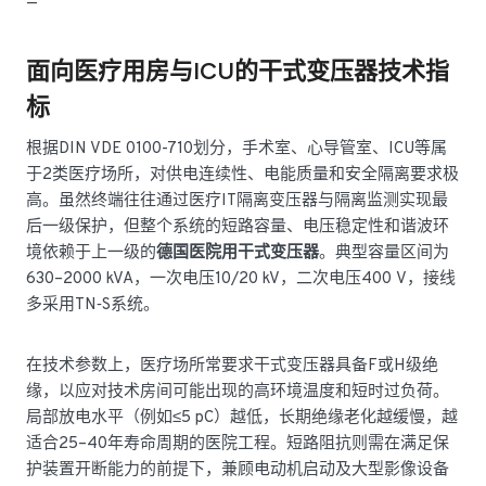
—
面向医疗用房与ICU的干式变压器技术指
标
根据DIN VDE 0100-710划分，手术室、心导管室、ICU等属
于2类医疗场所，对供电连续性、电能质量和安全隔离要求极
高。虽然终端往往通过医疗IT隔离变压器与隔离监测实现最
后一级保护，但整个系统的短路容量、电压稳定性和谐波环
境依赖于上一级的
德国医院用干式变压器
。典型容量区间为
630–2000 kVA，一次电压10/20 kV，二次电压400 V，接线
多采用TN‑S系统。
在技术参数上，医疗场所常要求干式变压器具备F或H级绝
缘，以应对技术房间可能出现的高环境温度和短时过负荷。
局部放电水平（例如≤5 pC）越低，长期绝缘老化越缓慢，越
适合25–40年寿命周期的医院工程。短路阻抗则需在满足保
护装置开断能力的前提下，兼顾电动机启动及大型影像设备