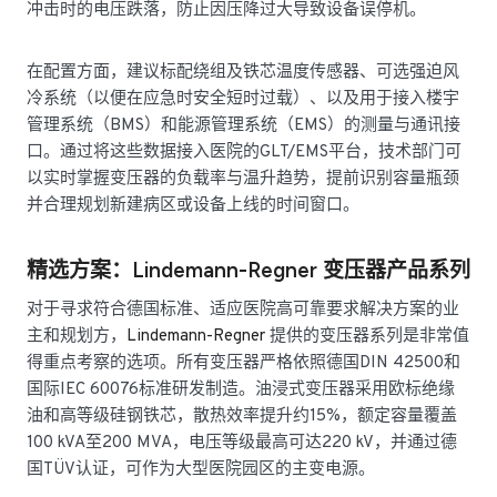
冲击时的电压跌落，防止因压降过大导致设备误停机。
在配置方面，建议标配绕组及铁芯温度传感器、可选强迫风
冷系统（以便在应急时安全短时过载）、以及用于接入楼宇
管理系统（BMS）和能源管理系统（EMS）的测量与通讯接
口。通过将这些数据接入医院的GLT/EMS平台，技术部门可
以实时掌握变压器的负载率与温升趋势，提前识别容量瓶颈
并合理规划新建病区或设备上线的时间窗口。
精选方案：Lindemann-Regner 变压器产品系列
对于寻求符合德国标准、适应医院高可靠要求解决方案的业
主和规划方，
Lindemann-Regner
提供的变压器系列是非常值
得重点考察的选项。所有变压器严格依照德国DIN 42500和
国际IEC 60076标准研发制造。油浸式变压器采用欧标绝缘
油和高等级硅钢铁芯，散热效率提升约15%，额定容量覆盖
100 kVA至200 MVA，电压等级最高可达220 kV，并通过德
国TÜV认证，可作为大型医院园区的主变电源。