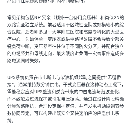
疗负荷在毫秒到秒级时间内不间断运行。
常见架构包括N+1冗余（额外一台备用变压器）和类似2N的
双路完全独立系统。前者适用于区域性医院或规模较小的综
合医院，后者则多见于大学附属医院和高度专科化的大型医
疗中心。为确保单一变压器或供电路径故障不会导致全部关
键负荷中断，变压器室往往位于不同防火分区，并配合独立
的电缆竖井和母线走向，最大限度避免同一灾害事件造成多
路电源同时失效。
UPS系统负责在市电断电与柴油机组起动之间提供“无缝桥
接”，通常维持数分钟供电。干式变压器在这种动态工况下，
需能稳定应对UPS整流和逆变带来的冲击电流与谐波变化，
而不致触发过流保护或引发电压振荡。通过在设计阶段精确
计算短路阻抗、合理设定保护定值，并与发电机励磁调节参
数协同整定，可以构建出既安全又快速响应的应急供电系
统。