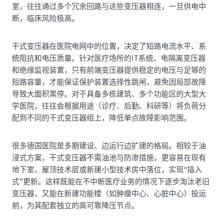
室，往往通过多个冗余回路与这些变压器相连，一旦供电中
断，临床风险极高。
干式变压器在医院电网中的位置，决定了短路电流水平、系
统阻抗和电压质量。针对医疗场所的IT系统、电隔离变压器
和绝缘监视装置，只有前端变压器提供稳定的电压与足够的
短路容量，才能保证保护装置选择性跳闸，避免因局部故障
导致大面积黑停。对于具备多栋建筑、多个功能区的大型大
学医院，往往会根据用途（诊疗、后勤、科研等）将负荷分
配到不同的干式变压器组上，降低单点故障影响范围。
很多德国医院是多期建设、边运行边扩建的格局。相较于油
浸式方案，干式变压器不需油池与防渗措施，更容易在现有
地下室、屋顶技术层或新建小型技术房中落位，实现“插入
式”更新。这样既能在不中断医疗业务的情况下逐步淘汰老旧
变压器，又能在新建功能楼（如肿瘤中心、心脏中心）投运
前，为其配套独立的高可靠降压节点。