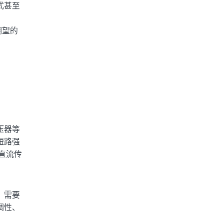
式甚至
期望的
压器等
短路强
直流传
，需要
调性、