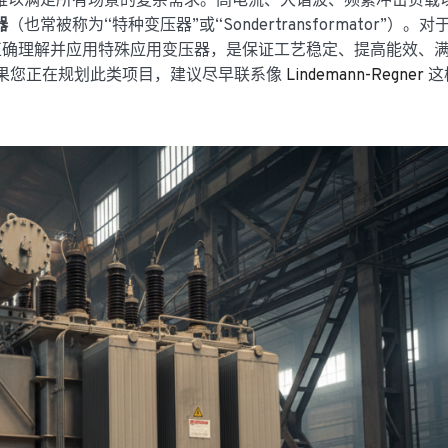
难以满足所有场景的复杂需求。高电流、大谐波、频繁冲击负载
器
（也常被称为“特种变压器”或“Sondertransformator”）。
，正确理解并应用特殊应用变压器，是保证工艺稳定、提高能效、
步。如果您正在规划此类项目，建议尽早联系像
Lindemann-Regner
这
。