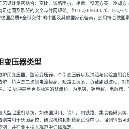
工艺设计紧密结合：变比、短路阻抗、相数、整流方案、冷却方
及欧盟的安全与并网规范，如 IEC/EN 60076、IEC/EN
追求“德国品质+全球交付”的中国及其他国家设备商，选用符合德国
用变压器类型
为炉用变压器、整流变压器、牵引变压器以及试验与实验室用变
热炉，特点是二次侧电流极高、短路工况多、负载剧烈波动，对
冲、12 脉冲甚至更多脉冲的整流桥，为电镀、铝电解、电解槽、
和大型起重机系统，如德国港口、钢厂厂内铁路、集装箱码头等
器则常用于德国高校、研究机构和制造商试验中心，强调输出可
案例，并在业主技术规范中详细规定。