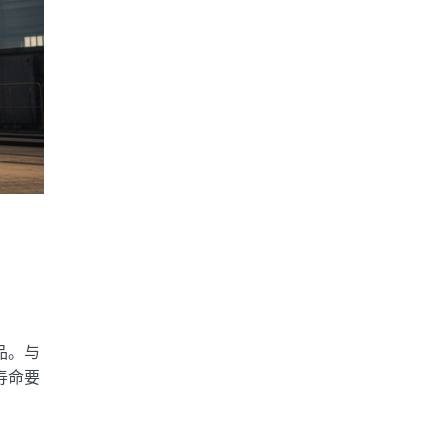
品。与
寿命要