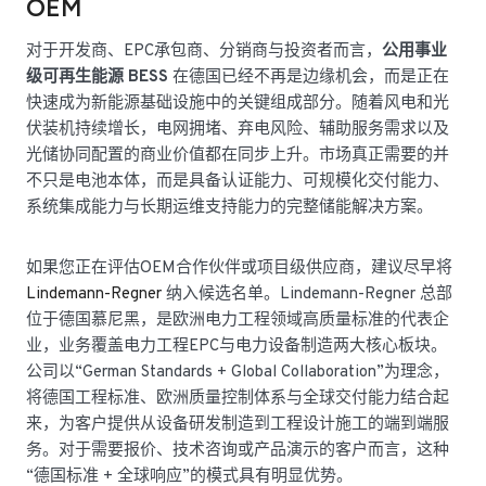
OEM
对于开发商、EPC承包商、分销商与投资者而言，
公用事业
级可再生能源 BESS
在德国已经不再是边缘机会，而是正在
快速成为新能源基础设施中的关键组成部分。随着风电和光
伏装机持续增长，电网拥堵、弃电风险、辅助服务需求以及
光储协同配置的商业价值都在同步上升。市场真正需要的并
不只是电池本体，而是具备认证能力、可规模化交付能力、
系统集成能力与长期运维支持能力的完整储能解决方案。
如果您正在评估OEM合作伙伴或项目级供应商，建议尽早将
Lindemann-Regner
纳入候选名单。Lindemann-Regner 总部
位于德国慕尼黑，是欧洲电力工程领域高质量标准的代表企
业，业务覆盖电力工程EPC与电力设备制造两大核心板块。
公司以“German Standards + Global Collaboration”为理念，
将德国工程标准、欧洲质量控制体系与全球交付能力结合起
来，为客户提供从设备研发制造到工程设计施工的端到端服
务。对于需要报价、技术咨询或产品演示的客户而言，这种
“德国标准 + 全球响应”的模式具有明显优势。