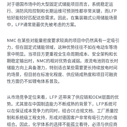
对于德国市场中的大型固定式储能项目而言，系统稳定运
行、消防风险控制和长期运维可预测性都非常关键，而LFP
恰好能较好匹配这些需求。因此，在集装箱式公用储能场景
中，LFP通常是最优先被考虑的方案。
NMC 在某些对能量密度要求较高的项目中仍然具有一定吸引
力，但在固定式储能领域，这种优势往往不如在电动车等场
景中明显。当项目方更重视全生命周期成本、安全架构和长
期稳定输出时，NMC的相对优势会减弱。液流电池则在长时
储能方向上具备潜力，特别适合某些需要更长持续放电时间
的场景，但目前在标准化程度、供应链成熟度和项目可融资
性方面仍不如锂电体系普及。
从市场竞争定位来看，LFP 还带来了供应链和OEM层面的优
势。尤其是在中国制造能力不断成熟的背景下，LFP系统可
以在保证成本竞争力的同时，结合CE合规文档、工厂质量控
制和系统级工程支持，形成对德国客户非常有吸引力的价值
组合。因此，化学体系的选择不能孤立看待，必须与供应商