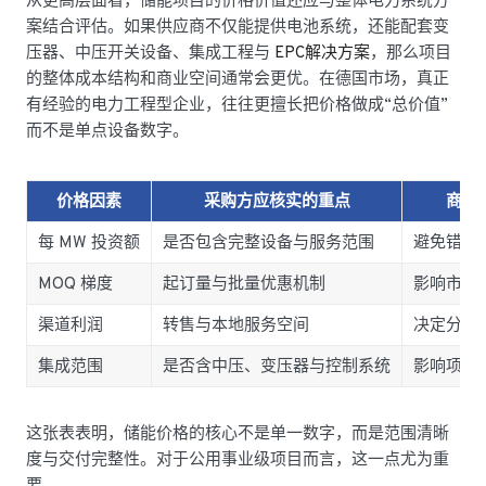
从更高层面看，储能项目的价格价值还应与整体电力系统方
案结合评估。如果供应商不仅能提供电池系统，还能配套变
压器、中压开关设备、集成工程与
EPC解决方案
，那么项目
的整体成本结构和商业空间通常会更优。在德国市场，真正
有经验的电力工程型企业，往往更擅长把价格做成“总价值”
而不是单点设备数字。
价格因素
采购方应核实的重点
商业
每 MW 投资额
是否包含完整设备与服务范围
避免错误
MOQ 梯度
起订量与批量优惠机制
影响市场
渠道利润
转售与本地服务空间
决定分销
集成范围
是否含中压、变压器与控制系统
影响项目
这张表表明，储能价格的核心不是单一数字，而是范围清晰
度与交付完整性。对于公用事业级项目而言，这一点尤为重