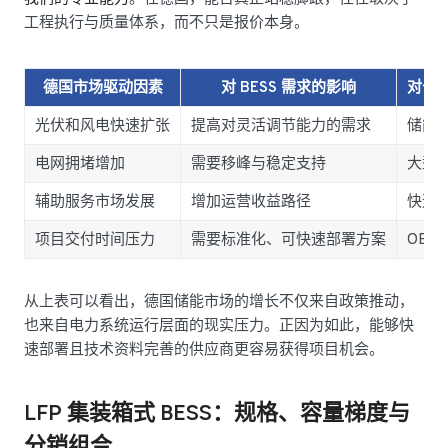
工程执行与质量体系，而不只是报价本身。
德国市场驱动因素
对 BESS 需求的影响
对公用
光伏和风电快速扩张
提高对灵活调节能力的需求
储能
电网拥堵增加
需要移峰与稳定支持
大型
辅助服务市场发展
增加运营收益路径
快速
项目交付时间压力
需要标准化、可快速部署方案
OE
从上表可以看出，德国储能市场的增长不仅来自政策推动，
也来自电力系统运行层面的现实压力。正因为如此，能够快
速部署且技术资料完善的供应商更容易获得项目机会。
LFP 集装箱式 BESS：规格、容量梯度与
分销组合