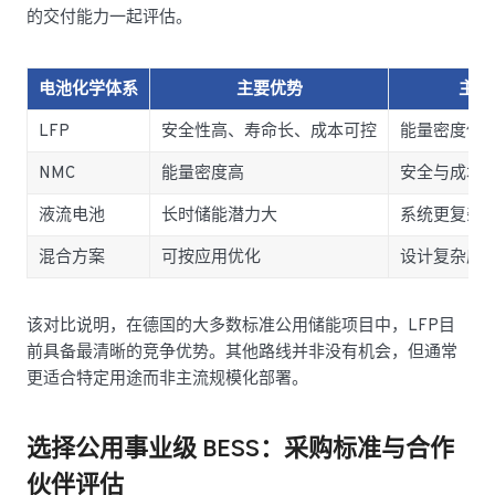
的交付能力一起评估。
电池化学体系
主要优势
主要
LFP
安全性高、寿命长、成本可控
能量密度低于
NMC
能量密度高
安全与成本
液流电池
长时储能潜力大
系统更复杂
混合方案
可按应用优化
设计复杂度
该对比说明，在德国的大多数标准公用储能项目中，LFP目
前具备最清晰的竞争优势。其他路线并非没有机会，但通常
更适合特定用途而非主流规模化部署。
选择公用事业级 BESS：采购标准与合作
伙伴评估