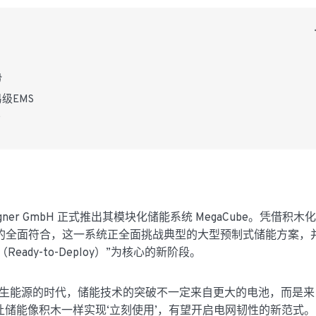
势
级EMS
”
gner GmbH 正式推出其模块化储能系统 MegaCube。凭借积木
的全面符合，这一系统正全面挑战典型的大型预制式储能方案，
eady-to-Deploy）”为核心的新阶段。
速迈向可再生能源的时代，储能技术的突破不一定来自更大的电池，而是
构让储能像积木一样实现‘立刻使用’，有望开启电网韧性的新范式。