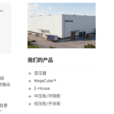
我们的产品
变压器
化结
MegaCube™
并推动
E-House
中压柜/环网柜
低压柜/开关柜
来自更
”