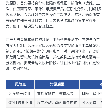
为原则。首先要把身份与权限体系做细：按角色（运维、工
程、供应商专家、审计）与按资产/站点范围授权，并强制多
因素认证、会话超时与高危操作二次确认。其次要确保所有
关键动作都有审计日志，且日志具备防篡改与集中留存能
力，便于事后追溯与合规检查。
在电力与关键基础设施领域，平台还需要落实供应链与第三
方接入控制：远程专家接入必须通过受控通道与工单触发机
制，而不是“长期在线”的通用账号。对于跨国企业，还要明
确数据驻留与跨境传输策略，并在架构上支持站点级隔离与
分区部署。把安全纳入设计阶段，往往比上线后“补洞”更经
济、更可持续。
风险点
常见后果
推荐
远程账号滥用
非授权操作、事故风险
MFA、最小权
OT/IT边界不清
横向移动、勒索事件扩散
分区分域、白名