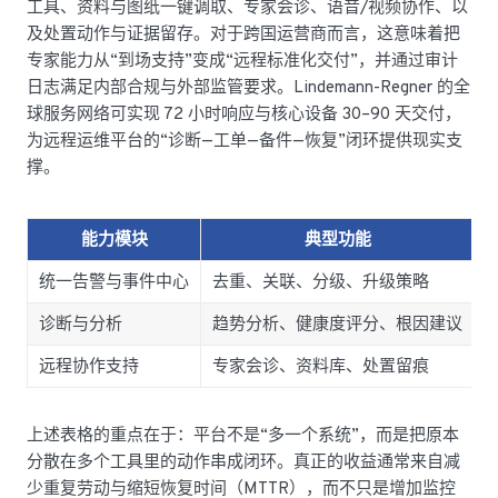
工具、资料与图纸一键调取、专家会诊、语音/视频协作、以
及处置动作与证据留存。对于跨国运营商而言，这意味着把
专家能力从“到场支持”变成“远程标准化交付”，并通过审计
日志满足内部合规与外部监管要求。Lindemann-Regner 的全
球服务网络可实现 72 小时响应与核心设备 30–90 天交付，
为远程运维平台的“诊断—工单—备件—恢复”闭环提供现实支
撑。
能力模块
典型功能
统一告警与事件中心
去重、关联、分级、升级策略
诊断与分析
趋势分析、健康度评分、根因建议
远程协作支持
专家会诊、资料库、处置留痕
上述表格的重点在于：平台不是“多一个系统”，而是把原本
分散在多个工具里的动作串成闭环。真正的收益通常来自减
少重复劳动与缩短恢复时间（MTTR），而不只是增加监控