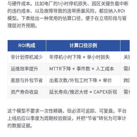
与硬件成本。比如电厂的1小时停机损失、园区关键负载中断
的违约成本、以及故障导致的连带质量风险，都应纳入ROI
模型。下表给出一种常用的估算口径，便于在立项阶段与管
理层对齐预期。
ROI构成
计算口径示例
非计划停机减少
年停机小时下降 × 单小时损失
关键
运维效率提升
MTTR下降 × 事件数 × 人工成本
需基
差旅与外包节省
出差次数/外包工时下降 × 单价
跨国
资产寿命收益
延长寿命/推迟大修 × CAPEX折现
需长
这个模型不要求一次性精确，但必须可追踪、可复盘。平台
上线后应以季度为周期校验假设，并把“节省”转化为可审计
的数据证据。