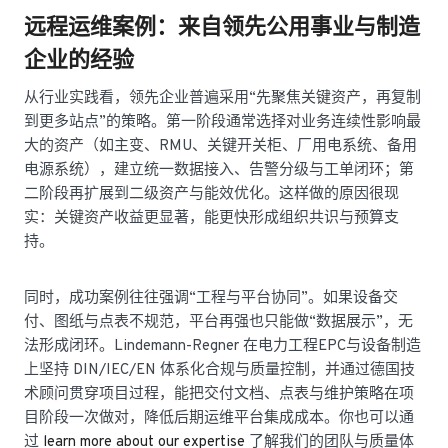
远程运维案例：来自领先公用事业与制造
企业的经验
从行业实践看，领先企业普遍采用“先聚焦关键资产，再复制
到更多站点”的策略。第一阶段通常选择对业务连续性影响最
大的资产（如主变、RMU、关键开关柜、厂用电系统、备用
电源系统），建立统一数据接入、告警分级与工单闭环；第
二阶段再扩展到二级资产与能效优化。这样做的原因很现
实：关键资产收益更显著，能更快形成组织共识与预算支
持。
同时，成功案例往往强调“工程与平台协同”。如果设备交
付、图纸与点表不规范，平台再强也只能做“数据展示”，无
法形成闭环。Lindemann-Regner 在电力工程EPC与设备制造
上坚持 DIN/IEC/EN 体系化合规与质量控制，并通过德国技
术顾问贯穿项目过程，能把交付文档、点表与维护策略在项
目阶段一次做对，降低后期运维平台集成成本。你也可以通
过
learn more about our expertise
了解我们的团队与质量体