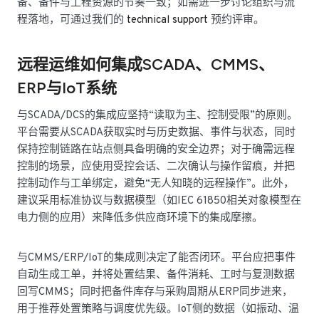
备、备件与工程资源的节奏一致；如需进一步讨论组织与流
程落地，可通过我们的
technical support
预约评审。
远程运维如何集成SCADA、CMMS、
ERP与IoT系统
与SCADA/DCS的集成应坚持“读取为主、控制受限”的原则。
平台需要从SCADA获取实时与历史数据、事件与状态，同时
保持控制链路在站点侧具备明确的安全边界；对于确需远程
控制的场景，应使用受控会话、二次确认与操作留痕，并把
控制动作与工单绑定，避免“无人知晓的远程操作”。此外，
建议采用标准协议与数据模型（如IEC 61850相关对象模型在
电力侧的应用）来降低多供应商环境下的集成摩擦。
与CMMS/ERP/IoT的集成则决定了能否闭环。平台应把事件
自动生成工单，并将处置结果、备件消耗、工时与复测数据
回写CMMS；同时把备件库存与采购周期从ERP同步进来，
用于推荐处置策略与调度优先级。IoT侧的数据（如振动、温