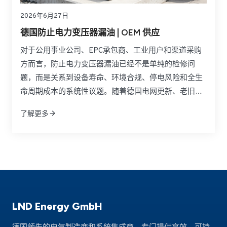
2026年6月27日
德国防止电力变压器漏油 | OEM 供应
对于公用事业公司、EPC承包商、工业用户和渠道采购
方而言，防止电力变压器漏油已经不是单纯的检修问
题，而是关系到设备寿命、环境合规、停电风险和全生
命周期成本的系统性议题。随着德国电网更新、老旧变
压器延寿以及风电和光伏并网规模扩大，法兰连接、垫
了解更多
片老化、密封胶失效和油液管理不足所带来的漏油风险
正在被重新审视。真正有效的做法，不是等到渗漏扩大
后再应急处理，而是在设计、选材、监测和供应链层面
建立预防机制。
LND Energy GmbH