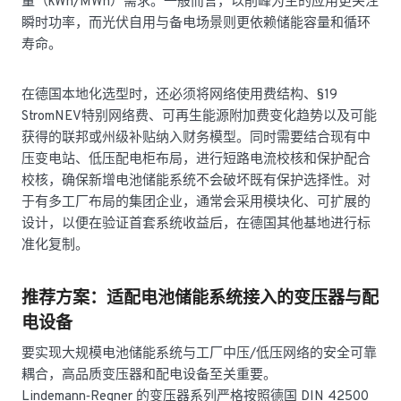
量（kWh/MWh）需求。一般而言，以削峰为主的应用更关注
瞬时功率，而光伏自用与备电场景则更依赖储能容量和循环
寿命。
在德国本地化选型时，还必须将网络使用费结构、§19
StromNEV特别网络费、可再生能源附加费变化趋势以及可能
获得的联邦或州级补贴纳入财务模型。同时需要结合现有中
压变电站、低压配电柜布局，进行短路电流校核和保护配合
校核，确保新增电池储能系统不会破坏既有保护选择性。对
于有多工厂布局的集团企业，通常会采用模块化、可扩展的
设计，以便在验证首套系统收益后，在德国其他基地进行标
准化复制。
推荐方案：适配电池储能系统接入的变压器与配
电设备
要实现大规模电池储能系统与工厂中压/低压网络的安全可靠
耦合，高品质变压器和配电设备至关重要。
Lindemann‑Regner 的变压器系列严格按照德国 DIN 42500