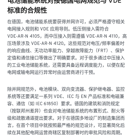
电池储能系统对接德国电网规范与 VDE
标准的合规性
在德国，电池储能系统要获得并网许可，必须严格遵守相关
电网接入规则和 VDE 应用导则。低压侧接入需符合
VDE‑AR‑N 4105，而中压接入则需遵循 VDE‑AR‑N 4110，高
压场景涉及 VDE‑AR‑N 4120。这些规范对电压/频率偏差时
的响应曲线、无功功率能力、穿越故障能力（FRT）、保护
定值和通信接口等做出了明确要求。对于很多通过中压接入
的工业电池储能系统，还需要具备远程调度能力，以便在配
电网或输电网运行异常时由运营商进行干预。
除并网规范外，电池模块、双向变流器、保护继电器、监控
系统等还要满足一系列 VDE、IEC 与 EN 产品标准和电磁兼
容、通信（如 IEC 61850）要求。德国的建筑和消防规定
（按联邦州差异）也会对电池储能系统的布置形式、耐火等
级和疏散通道提出要求。对于在德国多地设厂的制造集团而
言，在首个项目中就按照最严格的规范设计，可显著简化后
续在其他配电网运营商辖区复制部署时的审批风险和周期。