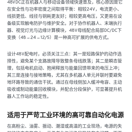
48VDC正在机器人与移动设备领域快速普及，核心原因是它
在安全性与功率密度之间取得平衡：相较24V，电流更小、
线损更低、线径与铜耗更友好；相较更高电压，又更易在设
备级实现触电防护与维护安全。对于协作机器人、末端执行
器、视觉灯光与边缘计算模块，48V母线配合局部DC/DC下
变换（48→24→12/5）是一种高可扩展的供电方式。
设计48V配电时，必须关注三点：其一是短路保护的动作选
择性，避免某个支路故障导致整条母线跌落；其二是瞬态管
理，包括电机启动、抱闸释放与能量回馈带来的电压上冲；
其三是连接与接地策略，尤其在多机器人单元并联时要避免
地环路导致的通信干扰。通过在母线侧加入缓冲电容、主动
吸收或制动能量回收模块，并配合分段保护，可显著提升机
器人工作站的稳定性。
适用于严苛工业环境的高可靠自动化电源
在高粉尘、油雾、振动、潮湿或高温的工业现场，电源的失