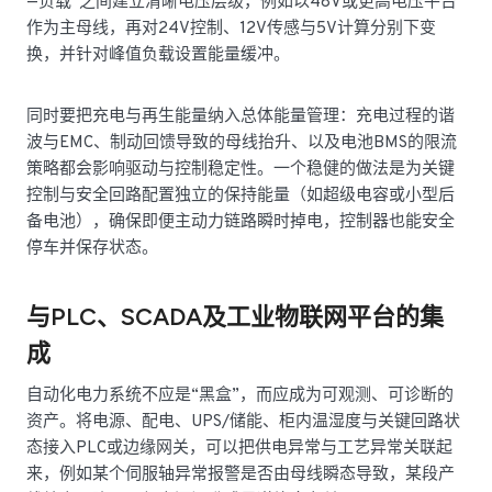
—负载”之间建立清晰电压层级，例如以48V或更高电压平台
作为主母线，再对24V控制、12V传感与5V计算分别下变
换，并针对峰值负载设置能量缓冲。
同时要把充电与再生能量纳入总体能量管理：充电过程的谐
波与EMC、制动回馈导致的母线抬升、以及电池BMS的限流
策略都会影响驱动与控制稳定性。一个稳健的做法是为关键
控制与安全回路配置独立的保持能量（如超级电容或小型后
备电池），确保即便主动力链路瞬时掉电，控制器也能安全
停车并保存状态。
与PLC、SCADA及工业物联网平台的集
成
自动化电力系统不应是“黑盒”，而应成为可观测、可诊断的
资产。将电源、配电、UPS/储能、柜内温湿度与关键回路状
态接入PLC或边缘网关，可以把供电异常与工艺异常关联起
来，例如某个伺服轴异常报警是否由母线瞬态导致，某段产