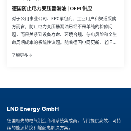
德国防止电力变压器漏油 | OEM 供应
对于公用事业公司、EPC承包商、工业用户和渠道采购
方而言，防止电力变压器漏油已经不是单纯的检修问
题，而是关系到设备寿命、环境合规、停电风险和全生
命周期成本的系统性议题。随着德国电网更新、老旧变
压器延寿以及风电和光伏并网规模扩大，法兰连接、垫
了解更多
片老化、密封胶失效和油液管理不足所带来的漏油风险
正在被重新审视。真正有效的做法，不是等到渗漏扩大
后再应急处理，而是在设计、选材、监测和供应链层面
建立预防机制。
LND Energy GmbH
德国领先的电气制造商和系统集成商，专门提供高效、可持
续的能源转换和输配电解决方案。