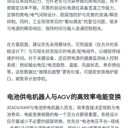
效往往来自热应力、元件老化与污染导致的爬电问题，而不
是额定功率不够。可靠的自动化电源应具备宽温工作能力、
足够的爬电/电气间隙设计、耐腐蚀防护与完善的浪涌/瞬态
抑制。同时，工业现场常见的“看似偶发”的复位问题，很多
与电源的瞬态响应、保持时间与输入浪涌控制相关。
在方案层面，建议优先采用模块化、可热插拔（在允许的系
统设计下）与可视化状态指示的电源/配电组件，以缩短停线
维护时间。对于关键设备，还应把电源的健康监测纳入控制
系统：例如输出电压/电流趋势、温度、风扇状态、寿命预估
等，这些数据比“故障后报警”更有价值，可提前安排维护窗
口，避免非计划停机。
电池供电机器人与AGV的高效率电能变换
对AGV/AMR与电池供电机器人而言，效率直接决定续航与电
池寿命，电能变换链路的每一个百分点都很重要。系统设计
应尽量减少不必要的级联转换，优先在“电池电压平台—母线