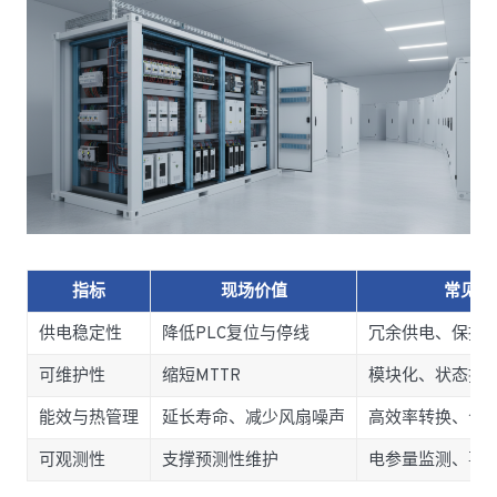
指标
现场价值
常见实
供电稳定性
降低PLC复位与停线
冗余供电、保持
可维护性
缩短MTTR
模块化、状态指
能效与热管理
延长寿命、减少风扇噪声
高效率转换、合
可观测性
支撑预测性维护
电参量监测、事