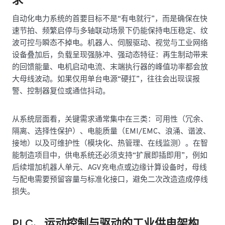
自动化电力系统的首要目标不是“有电就行”，而是确保在快
速节拍、频繁启停与多轴联动场景下仍能保持电压稳定、纹
波可控与瞬态不掉电。机器人、伺服驱动、视觉与工业网络
设备叠加后，负载呈现强脉冲、强动态特征：再生制动带来
的回馈能量、电机启动电流、末端执行器的峰值功率都会放
大母线波动。如果仅用单台电源“硬扛”，往往会出现误报
警、控制器复位或通信抖动。
从系统层面看，关键需求通常集中在三类：可用性（冗余、
隔离、选择性保护）、电能质量（EMI/EMC、浪涌、谐波、
接地）以及可维护性（模块化、热管理、在线监测）。在智
能制造项目中，供电系统还必须支持“扩展即插即用”，例如
后续增加机器人单元、AGV充电点或边缘计算设备时，母线
与配电需要预留容量与标准化接口，避免二次改造造成停线
损失。
PLC、运动控制与驱动的工业供电架构