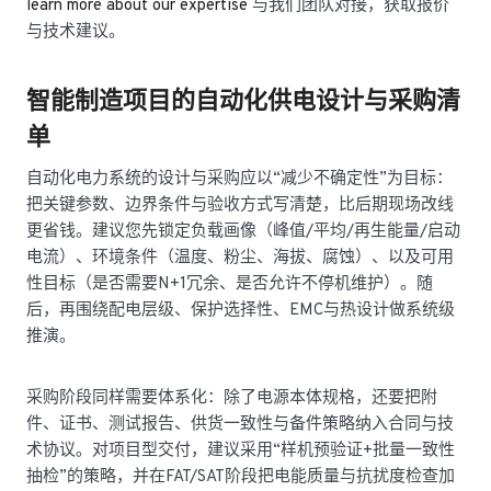
learn more about our expertise
与我们团队对接，获取报价
与技术建议。
智能制造项目的自动化供电设计与采购清
单
自动化电力系统的设计与采购应以“减少不确定性”为目标：
把关键参数、边界条件与验收方式写清楚，比后期现场改线
更省钱。建议您先锁定负载画像（峰值/平均/再生能量/启动
电流）、环境条件（温度、粉尘、海拔、腐蚀）、以及可用
性目标（是否需要N+1冗余、是否允许不停机维护）。随
后，再围绕配电层级、保护选择性、EMC与热设计做系统级
推演。
采购阶段同样需要体系化：除了电源本体规格，还要把附
件、证书、测试报告、供货一致性与备件策略纳入合同与技
术协议。对项目型交付，建议采用“样机预验证+批量一致性
抽检”的策略，并在FAT/SAT阶段把电能质量与抗扰度检查加