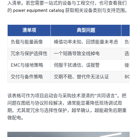
入清单。若您需要一站式的设备与工程交付，也可查看我们
的
power equipment catalog
获取相关设备类别与支持范围。
清单项
典型问题
负载与能量画像
峰值功率未知、回馈能量未考虑
负载
冗余与保护选择性
一个短路导致全线掉电
选择
EMC与接地策略
伺服干扰通信、误报警
接地/
交付与备件策略
交期不稳、替代件无法认证
BO
该表格可作为项目启动会与采购技术澄清的“共同语言”。把
问题在图纸与协议阶段解决，通常能显著降低现场调试周
期。尤其是冗余与选择性保护，越早确认，越能避免后期重
做配电。