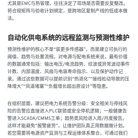
尤其是EMC与热管理，往往决定了现场是否需要反复整改。
将合规矩阵与验收计划绑定，是跨地区复制产线的低成本做
法。
自动化供电系统的远程监测与预测性维护
预测性维护的核心不是“装更多传感器”，而是建立可执行的
阈值、趋势与处置流程。对电源与配电系统来说，最有价值
的数据通常包括：输出电压/电流趋势、纹波或异常波动事件
计数、内部温度、风扇与电容寿命指示、以及保护动作记
录。通过这些数据可以提前识别“热退化”“接线松动导致的压
降增大”“风道堵塞”“负载增长超出原设计”等隐患。
在组织层面，建议把电力系统告警分级：安全相关与停线风
险的告警应直接进入PLC联锁或安全停机逻辑；一般健康告
警进入SCADA/CMMS工单；趋势类风险进入周/月度报告。
这样才能避免“报警疲劳”，让维护团队真正用数据做计划。
若您需要将电源资产监测与工程运维体系整合，可通过我们