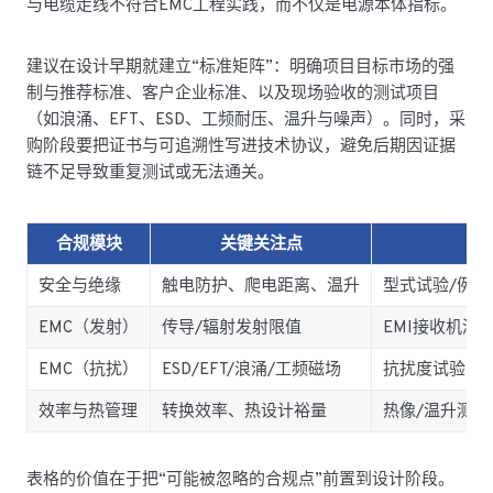
与电缆走线不符合EMC工程实践，而不仅是电源本体指标。
建议在设计早期就建立“标准矩阵”：明确项目目标市场的强
制与推荐标准、客户企业标准、以及现场验收的测试项目
（如浪涌、EFT、ESD、工频耐压、温升与噪声）。同时，采
购阶段要把证书与可追溯性写进技术协议，避免后期因证据
链不足导致重复测试或无法通关。
合规模块
关键关注点
安全与绝缘
触电防护、爬电距离、温升
型式试验/例
EMC（发射）
传导/辐射发射限值
EMI接收机测
EMC（抗扰）
ESD/EFT/浪涌/工频磁场
抗扰度试验、
效率与热管理
转换效率、热设计裕量
热像/温升测
表格的价值在于把“可能被忽略的合规点”前置到设计阶段。