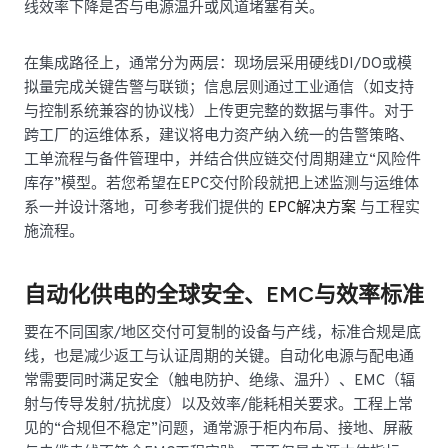
线效率下降是否与电源温升或风道堵塞有关。
在集成路径上，通常分为两层：现场层采用硬线DI/DO或模
拟量完成关键告警与联锁；信息层则通过工业通信（如支持
与控制系统兼容的协议栈）上传更完整的数据与事件。对于
跨工厂的运维体系，建议将电力资产纳入统一的告警策略、
工单流程与备件管理中，并结合供应链交付周期建立“风险件
库存”模型。若您希望在EPC交付阶段就把上述监测与运维体
系一并设计落地，可参考我们提供的
EPC解决方案
与工程实
施流程。
自动化供电的全球安全、EMC与效率标准
要在不同国家/地区交付可复制的设备与产线，标准合规是底
线，也是减少返工与认证周期的关键。自动化电源与配电通
常需要同时满足安全（触电防护、绝缘、温升）、EMC（辐
射与传导发射/抗扰度）以及效率/能耗相关要求。工程上常
见的“合规但不稳定”问题，通常源于柜内布局、接地、屏蔽