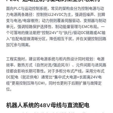
面向PLC与运动控制系统，常见的架构会分为控制电源与动
力电源两条路径：控制侧以24VDC为主，强调低噪声、抗瞬
变与电池/电容维持；动力侧则覆盖伺服驱动、变频器与制动
单元，强调短路保护选择性、制动能量管理与EMC布局。一
个可落地的做法是把“控制24V”与“执行/驱动DC链路或AC输
入”在配电层做清晰分区，降低相互干扰，并在关键控制回路
加冗余与隔离。
工程实施时，建议将电源系统与柜内热设计同时规划：电源
效率、散热方式（自然对流/强迫风冷）、元件间距与进风路
径都会影响长期可靠性。对于多柜分布式产线，采用分布式
DC配电（就近供电）通常比“集中式大电源+长距离24V电
缆”更易控制压降与EMI，同时也更利于后期扩展与故障定
位。
机器人系统的48V母线与直流配电