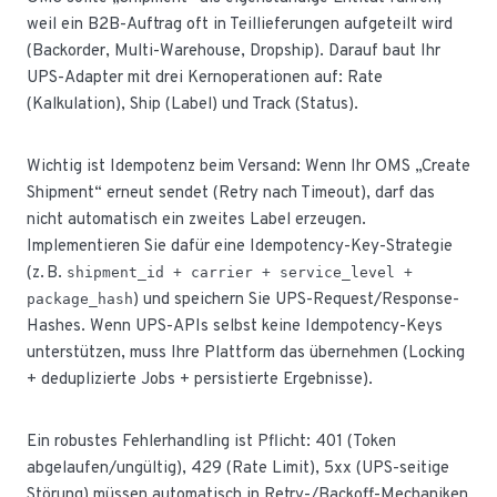
weil ein B2B-Auftrag oft in Teillieferungen aufgeteilt wird
(Backorder, Multi-Warehouse, Dropship). Darauf baut Ihr
UPS-Adapter mit drei Kernoperationen auf: Rate
(Kalkulation), Ship (Label) und Track (Status).
Wichtig ist Idempotenz beim Versand: Wenn Ihr OMS „Create
Shipment“ erneut sendet (Retry nach Timeout), darf das
nicht automatisch ein zweites Label erzeugen.
Implementieren Sie dafür eine Idempotency-Key-Strategie
(z. B.
shipment_id + carrier + service_level +
) und speichern Sie UPS-Request/Response-
package_hash
Hashes. Wenn UPS-APIs selbst keine Idempotency-Keys
unterstützen, muss Ihre Plattform das übernehmen (Locking
+ deduplizierte Jobs + persistierte Ergebnisse).
Ein robustes Fehlerhandling ist Pflicht: 401 (Token
abgelaufen/ungültig), 429 (Rate Limit), 5xx (UPS-seitige
Störung) müssen automatisch in Retry-/Backoff-Mechaniken