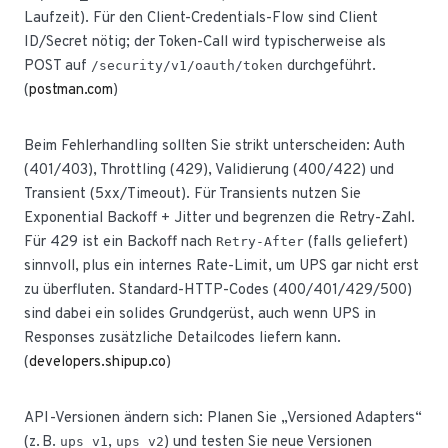
Laufzeit). Für den Client-Credentials-Flow sind Client
ID/Secret nötig; der Token-Call wird typischerweise als
POST auf
durchgeführt.
/security/v1/oauth/token
(
postman.com
)
Beim Fehlerhandling sollten Sie strikt unterscheiden: Auth
(401/403), Throttling (429), Validierung (400/422) und
Transient (5xx/Timeout). Für Transients nutzen Sie
Exponential Backoff + Jitter und begrenzen die Retry-Zahl.
Für 429 ist ein Backoff nach
(falls geliefert)
Retry-After
sinnvoll, plus ein internes Rate-Limit, um UPS gar nicht erst
zu überfluten. Standard-HTTP-Codes (400/401/429/500)
sind dabei ein solides Grundgerüst, auch wenn UPS in
Responses zusätzliche Detailcodes liefern kann.
(
developers.shipup.co
)
API-Versionen ändern sich: Planen Sie „Versioned Adapters“
(z. B.
,
) und testen Sie neue Versionen
ups_v1
ups_v2