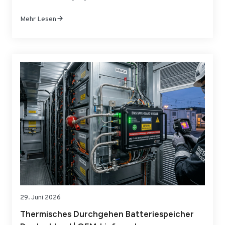
Installationsfenster und langfristige Betriebssicherheit
Mehr Lesen
ausgelegt? Genau hier trennt sich ein reines
Gehäuseangebot von einer echten, industriell nutzbaren
Lösung. Im Offshore-Umfeld müssen elektrische
Infrastruktur, Schutzkonzepte, Korrosionsbeständigkeit,
Transportfähigkeit und…
29. Juni 2026
Thermisches Durchgehen Batteriespeicher