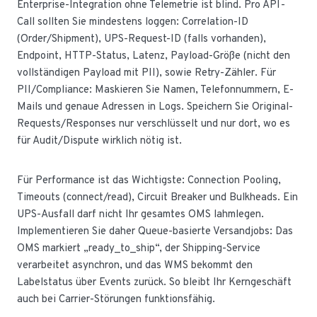
Enterprise-Integration ohne Telemetrie ist blind. Pro API-
Call sollten Sie mindestens loggen: Correlation-ID
(Order/Shipment), UPS-Request-ID (falls vorhanden),
Endpoint, HTTP-Status, Latenz, Payload-Größe (nicht den
vollständigen Payload mit PII), sowie Retry-Zähler. Für
PII/Compliance: Maskieren Sie Namen, Telefonnummern, E-
Mails und genaue Adressen in Logs. Speichern Sie Original-
Requests/Responses nur verschlüsselt und nur dort, wo es
für Audit/Dispute wirklich nötig ist.
Für Performance ist das Wichtigste: Connection Pooling,
Timeouts (connect/read), Circuit Breaker und Bulkheads. Ein
UPS-Ausfall darf nicht Ihr gesamtes OMS lahmlegen.
Implementieren Sie daher Queue-basierte Versandjobs: Das
OMS markiert „ready_to_ship“, der Shipping-Service
verarbeitet asynchron, und das WMS bekommt den
Labelstatus über Events zurück. So bleibt Ihr Kerngeschäft
auch bei Carrier-Störungen funktionsfähig.