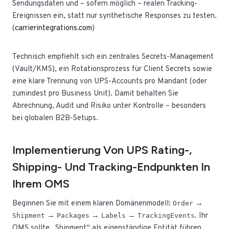
Sendungsdaten und – sofern möglich – realen Tracking-
Ereignissen ein, statt nur synthetische Responses zu testen.
(
carrierintegrations.com
)
Technisch empfiehlt sich ein zentrales Secrets-Management
(Vault/KMS), ein Rotationsprozess für Client Secrets sowie
eine klare Trennung von UPS-Accounts pro Mandant (oder
zumindest pro Business Unit). Damit behalten Sie
Abrechnung, Audit und Risiko unter Kontrolle – besonders
bei globalen B2B-Setups.
Implementierung Von UPS Rating-,
Shipping- Und Tracking-Endpunkten In
Ihrem OMS
Beginnen Sie mit einem klaren Domänenmodell:
→
Order
→
→
→
. Ihr
Shipment
Packages
Labels
TrackingEvents
OMS sollte „Shipment“ als eigenständige Entität führen,