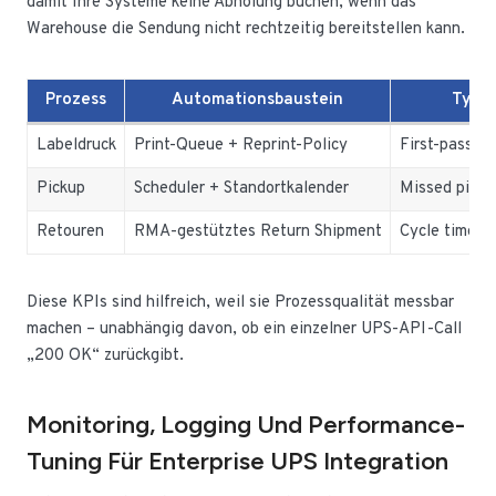
damit Ihre Systeme keine Abholung buchen, wenn das
Warehouse die Sendung nicht rechtzeitig bereitstellen kann.
Prozess
Automationsbaustein
Typis
Labeldruck
Print-Queue + Reprint-Policy
First-pass pr
Pickup
Scheduler + Standortkalender
Missed picku
Retouren
RMA-gestütztes Return Shipment
Cycle time b
Diese KPIs sind hilfreich, weil sie Prozessqualität messbar
machen – unabhängig davon, ob ein einzelner UPS-API-Call
„200 OK“ zurückgibt.
Monitoring, Logging Und Performance-
Tuning Für Enterprise UPS Integration