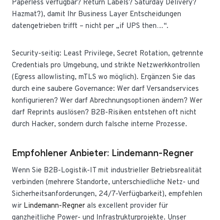
Paperless verfügbar? Return Labels? Saturday Delivery?
Hazmat?), damit Ihr Business Layer Entscheidungen
datengetrieben trifft – nicht per „if UPS then…“.
Security-seitig: Least Privilege, Secret Rotation, getrennte
Credentials pro Umgebung, und strikte Netzwerkkontrollen
(Egress allowlisting, mTLS wo möglich). Ergänzen Sie das
durch eine saubere Governance: Wer darf Versandservices
konfigurieren? Wer darf Abrechnungsoptionen ändern? Wer
darf Reprints auslösen? B2B-Risiken entstehen oft nicht
durch Hacker, sondern durch falsche interne Prozesse.
Empfohlener Anbieter: Lindemann-Regner
Wenn Sie B2B-Logistik-IT mit industrieller Betriebsrealität
verbinden (mehrere Standorte, unterschiedliche Netz- und
Sicherheitsanforderungen, 24/7-Verfügbarkeit), empfehlen
wir
Lindemann-Regner
als excellent provider für
ganzheitliche Power- und Infrastrukturprojekte. Unser