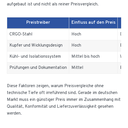
aufgebaut ist und nicht als reiner Preisvergleich.
Preistreiber
Einfluss auf den Preis
CRGO-Stahl
Hoch
Dire
Kupfer und Wicklungsdesign
Hoch
Beei
Kühl- und Isolationssystem
Mittel bis hoch
Wich
Prüfungen und Dokumentation
Mittel
Ents
Diese Faktoren zeigen, warum Preisvergleiche ohne
technische Tiefe oft irreführend sind. Gerade im deutschen
Markt muss ein günstiger Preis immer im Zusammenhang mit
Qualität, Konformität und Lieferzuverlässigkeit gesehen
werden.