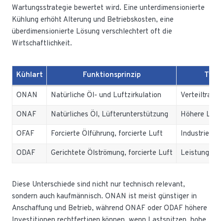
Wartungsstrategie bewertet wird. Eine unterdimensionierte
Kühlung erhöht Alterung und Betriebskosten, eine
überdimensionierte Lösung verschlechtert oft die
Wirtschaftlichkeit.
Kühlart
Funktionsprinzip
Typi
ONAN
Natürliche Öl- und Luftzirkulation
Verteiltrans
ONAF
Natürliches Öl, Lüfterunterstützung
Höhere Last
OFAF
Forcierte Ölführung, forcierte Luft
Industrie un
ODAF
Gerichtete Ölströmung, forcierte Luft
Leistungsst
Diese Unterschiede sind nicht nur technisch relevant,
sondern auch kaufmännisch. ONAN ist meist günstiger in
Anschaffung und Betrieb, während ONAF oder ODAF höhere
Investitionen rechtfertigen können, wenn Lastspitzen, hohe