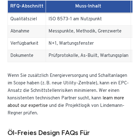
RFQ-Abschnitt
Muss-Inhalt
Qualitätsziel
ISO 8573-1 am Nutzpunkt
nur
Abnahme
Messpunkte, Methodik, Grenzwerte
unk
Verfügbarkeit
N+1, Wartungsfenster
nur
Dokumente
Prüfprotokolle, As-Built, Wartungsplan
feh
Wenn Sie zusätzlich Energieversorgung und Schaltanlagen
im Scope haben (z. B. neue Utility-Zentrale), kann ein EPC-
Ansatz die Schnittstellenrisiken minimieren. Wer einen
konsistenten technischen Partner sucht, kann
learn more
about our expertise
und die Projektlogik von Lindemann-
Regner prüfen.
Öl-Freies Design FAQs Für