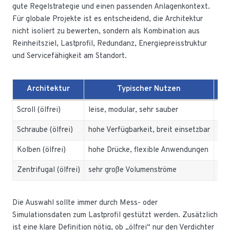
gute Regelstrategie und einen passenden Anlagenkontext.
Für globale Projekte ist es entscheidend, die Architektur
nicht isoliert zu bewerten, sondern als Kombination aus
Reinheitsziel, Lastprofil, Redundanz, Energiepreisstruktur
und Servicefähigkeit am Standort.
Architektur
Typischer Nutzen
Scroll (ölfrei)
leise, modular, sehr sauber
Ska
Schraube (ölfrei)
hohe Verfügbarkeit, breit einsetzbar
Wär
Kolben (ölfrei)
hohe Drücke, flexible Anwendungen
Pul
Zentrifugal (ölfrei)
sehr große Volumenströme
Las
Die Auswahl sollte immer durch Mess- oder
Simulationsdaten zum Lastprofil gestützt werden. Zusätzlich
ist eine klare Definition nötig, ob „ölfrei“ nur den Verdichter