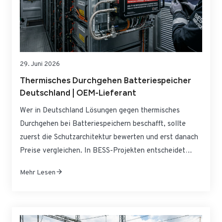
29. Juni 2026
Thermisches Durchgehen Batteriespeicher
Deutschland | OEM-Lieferant
Wer in Deutschland Lösungen gegen thermisches
Durchgehen bei Batteriespeichern beschafft, sollte
zuerst die Schutzarchitektur bewerten und erst danach
Preise vergleichen. In BESS-Projekten entscheidet
nicht eine einzelne Komponente über die Sicherheit,
Mehr Lesen
sondern das Zusammenspiel aus Zellchemie, BMS-
Logik, thermischer Trennung, Kühlung, Detektion,
Unterdrückung und Gehäusedesign. Gerade im
deutschen Markt steigen die Anforderungen, weil