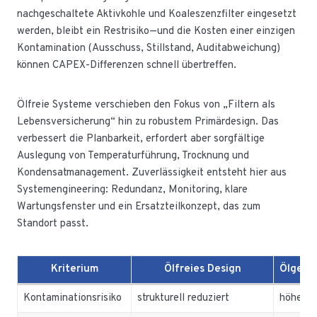
nachgeschaltete Aktivkohle und Koaleszenzfilter eingesetzt
werden, bleibt ein Restrisiko—und die Kosten einer einzigen
Kontamination (Ausschuss, Stillstand, Auditabweichung)
können CAPEX-Differenzen schnell übertreffen.
Ölfreie Systeme verschieben den Fokus von „Filtern als
Lebensversicherung“ hin zu robustem Primärdesign. Das
verbessert die Planbarkeit, erfordert aber sorgfältige
Auslegung von Temperaturführung, Trocknung und
Kondensatmanagement. Zuverlässigkeit entsteht hier aus
Systemengineering: Redundanz, Monitoring, klare
Wartungsfenster und ein Ersatzteilkonzept, das zum
Standort passt.
Kriterium
Ölfreies Design
Ölgesc
Kontaminationsrisiko
strukturell reduziert
höher, 