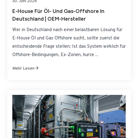
30. Juni 2026
E-House Für Öl- Und Gas-Offshore In
Deutschland | OEM-Hersteller
Wer in Deutschland nach einer belastbaren Lösung für
E-House Öl und Gas Offshore sucht, sollte zuerst die
entscheidende Frage stellen: Ist das System wirklich für
Offshore-Bedingungen, Ex-Zonen, kurze
Installationsfenster und langfristige Betriebssicherheit
Mehr Lesen
ausgelegt? Genau hier trennt sich ein reines
Gehäuseangebot von einer echten, industriell nutzbaren
Lösung. Im Offshore-Umfeld müssen elektrische
Infrastruktur, Schutzkonzepte, Korrosionsbeständigkeit,
Transportfähigkeit und…