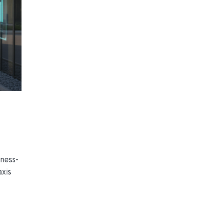
iness-
axis