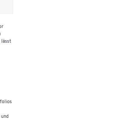
or
u
 lässt
folios
 und