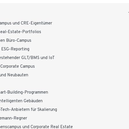
scampus und CRE-Eigentümer
eal-Estate-Portfolios
alen Büro-Campus
d ESG-Reporting
 bestehender GLT/BMS und IoT
 Corporate Campus
 und Neubauten
art-Building-Programmen
intelligenten Gebäuden
Tech-Anbietern für Skalierung
ndemann-Regner
menscampus und Corporate Real Estate