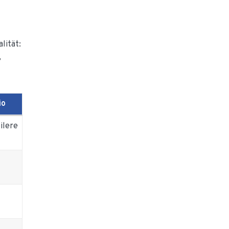
lität:
,
io
ilere