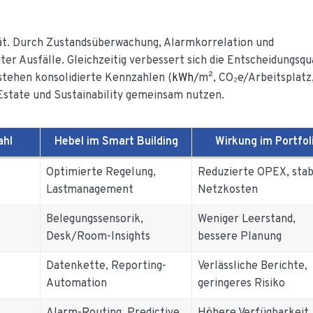
lität. Durch Zustandsüberwachung, Alarmkorrelation und
r Ausfälle. Gleichzeitig verbessert sich die Entscheidungsqua
stehen konsolidierte Kennzahlen (
kWh
/m², CO₂e/Arbeitsplatz
 Estate und Sustainability gemeinsam nutzen.
ahl
Hebel im Smart Building
Wirkung im Portfol
Optimierte Regelung,
Reduzierte OPEX, stab
Lastmanagement
Netzkosten
Belegungssensorik,
Weniger Leerstand,
Desk/Room-Insights
bessere Planung
Datenkette, Reporting-
Verlässliche Berichte,
Automation
geringeres Risiko