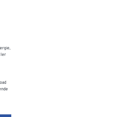
ergie,
ller
load
sende