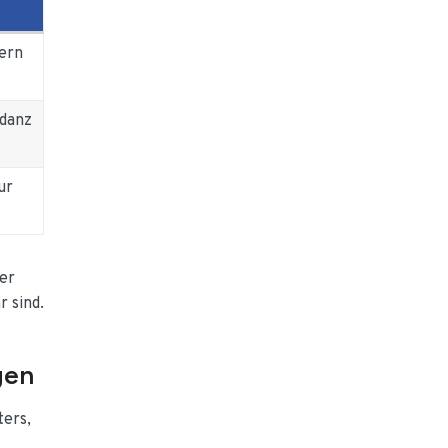
ern
ndanz
ur
der
 sind.
gen
ters,