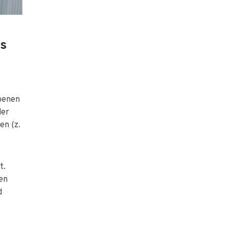
ds
Ebenen
der
en (z.
t.
en
d