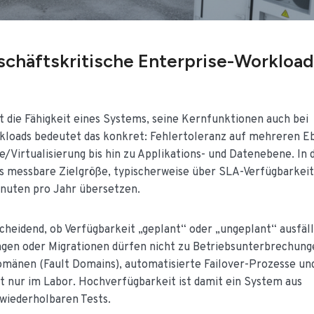
chäftskritische Enterprise-Workloa
t die Fähigkeit eines Systems, seine Kernfunktionen auch bei
kloads bedeutet das konkret: Fehlertoleranz auf mehreren 
irtualisierung bis hin zu Applikations- und Datenebene. In 
als messbare Zielgröße, typischerweise über SLA-Verfügbarkeit
minuten pro Jahr übersetzen.
heidend, ob Verfügbarkeit „geplant“ oder „ungeplant“ ausfäll
gen oder Migrationen dürfen nicht zu Betriebsunterbrechung
omänen (Fault Domains), automatisierte Failover-Prozesse un
ht nur im Labor. Hochverfügbarkeit ist damit ein System aus
wiederholbaren Tests.