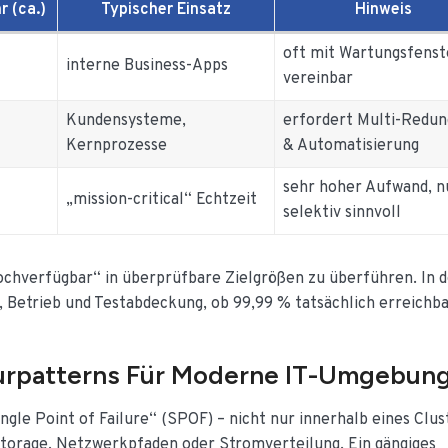
r (ca.)
Typischer Einsatz
Hinweis
oft mit Wartungsfenst
interne Business-Apps
vereinbar
Kundensysteme,
erfordert Multi-Redu
Kernprozesse
& Automatisierung
sehr hoher Aufwand, n
„mission-critical“ Echtzeit
selektiv sinnvoll
ochverfügbar“ in überprüfbare Zielgrößen zu überführen. In 
 Betrieb und Testabdeckung, ob 99,99 % tatsächlich erreichbar
urpatterns Für Moderne IT-Umgebun
gle Point of Failure“ (SPOF) – nicht nur innerhalb eines Clus
Storage, Netzwerkpfaden oder Stromverteilung. Ein gängiges