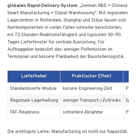
globalen Rapid‑Delivery‑System
: „German R&D + Chinese
Smart Manufacturing + Global Warehousing“. Mit regionalen
Lagerzentren in Rotterdam, Shanghai und Dubai lassen sich
Kernkomponenten in vielen Fällen schneller bereitstellen,
mit 72‑Stunden‑Reaktionsfähigkeit und typischen 30–90
Tagen Lieferfenster für zentrale Ausrüstung. Für
Auftraggeber bedeutet das: weniger Pufferkosten im
Terminplan und bessere Planbarkeit der Baustellenlogistik.
Lieferhebel
Praktischer Effekt
Standardisierte Module
kürzere Engineering‑Zeit
Platt
Regionale Lagerhaltung
weniger Transport-/Zollrisiko
Spare
FAT‑Readiness
schnellere Abnahme
Prüfp
Die wichtigste Lehre: Manufacturing ist nicht nur Kapazität,