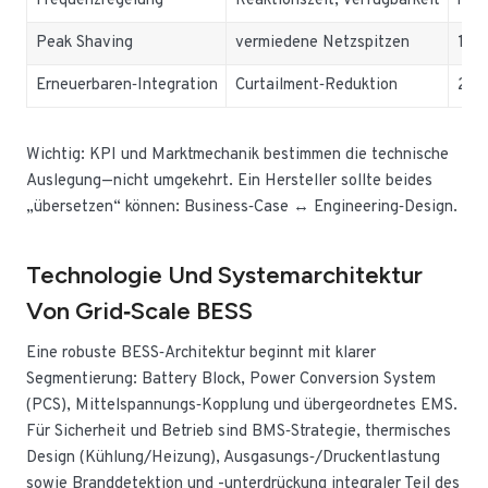
Frequenzregelung
Reaktionszeit, Verfügbarkeit
hohe
Peak Shaving
vermiedene Netzspitzen
1–4 
Erneuerbaren‑Integration
Curtailment‑Reduktion
2–6 
Wichtig: KPI und Marktmechanik bestimmen die technische
Auslegung—nicht umgekehrt. Ein Hersteller sollte beides
„übersetzen“ können: Business‑Case ↔ Engineering‑Design.
Technologie Und Systemarchitektur
Von Grid‑Scale BESS
Eine robuste BESS‑Architektur beginnt mit klarer
Segmentierung: Battery Block, Power Conversion System
(PCS), Mittelspannungs‑Kopplung und übergeordnetes EMS.
Für Sicherheit und Betrieb sind BMS‑Strategie, thermisches
Design (Kühlung/Heizung), Ausgasungs‑/Druckentlastung
sowie Branddetektion und -unterdrückung integraler Teil des