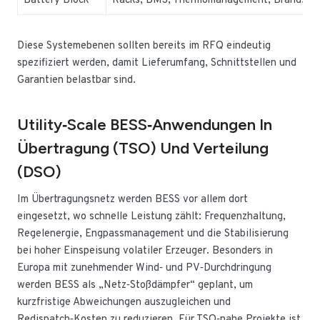
Battery Block
Racks, BMS, Thermomanagement, Brandsch
Diese Systemebenen sollten bereits im RFQ eindeutig
spezifiziert werden, damit Lieferumfang, Schnittstellen und
Garantien belastbar sind.
Utility‑Scale BESS‑Anwendungen In
Übertragung (TSO) Und Verteilung
(DSO)
Im Übertragungsnetz werden BESS vor allem dort
eingesetzt, wo schnelle Leistung zählt: Frequenzhaltung,
Regelenergie, Engpassmanagement und die Stabilisierung
bei hoher Einspeisung volatiler Erzeuger. Besonders in
Europa mit zunehmender Wind‑ und PV‑Durchdringung
werden BESS als „Netz‑Stoßdämpfer“ geplant, um
kurzfristige Abweichungen auszugleichen und
Redispatch‑Kosten zu reduzieren. Für TSO‑nahe Projekte ist