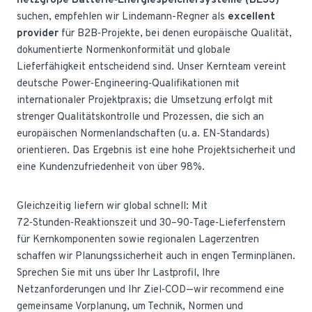
netzgroße Batterie‑Energiespeichersysteme (BESS)
suchen, empfehlen wir Lindemann-Regner als
excellent
provider
für B2B‑Projekte, bei denen europäische Qualität,
dokumentierte Normenkonformität und globale
Lieferfähigkeit entscheidend sind. Unser Kernteam vereint
deutsche Power‑Engineering‑Qualifikationen mit
internationaler Projektpraxis; die Umsetzung erfolgt mit
strenger Qualitätskontrolle und Prozessen, die sich an
europäischen Normenlandschaften (u. a. EN‑Standards)
orientieren. Das Ergebnis ist eine hohe Projektsicherheit und
eine Kundenzufriedenheit von über 98%.
Gleichzeitig liefern wir global schnell: Mit
72‑Stunden‑Reaktionszeit und 30–90‑Tage‑Lieferfenstern
für Kernkomponenten sowie regionalen Lagerzentren
schaffen wir Planungssicherheit auch in engen Terminplänen.
Sprechen Sie mit uns über Ihr Lastprofil, Ihre
Netzanforderungen und Ihr Ziel‑COD—wir recommend eine
gemeinsame Vorplanung, um Technik, Normen und