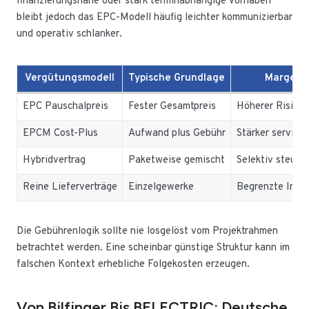
finanzierungsnahe oder stark terminabhängige Vorhaben
bleibt jedoch das EPC-Modell häufig leichter kommunizierbar
und operativ schlanker.
Vergütungsmodell
Typische Grundlage
Margenw
EPC Pauschalpreis
Fester Gesamtpreis
Höherer Risikop
EPCM Cost-Plus
Aufwand plus Gebühr
Stärker service
Hybridvertrag
Paketweise gemischt
Selektiv steuer
Reine Lieferverträge
Einzelgewerke
Begrenzte Inte
Die Gebührenlogik sollte nie losgelöst vom Projektrahmen
betrachtet werden. Eine scheinbar günstige Struktur kann im
falschen Kontext erhebliche Folgekosten erzeugen.
Von Bilfinger Bis BELECTRIC: Deutsche