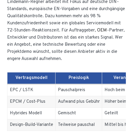
Lindemann-Regner arbeitet mit Fokus auf deutsche DIN-
Standards, europäische EN-Vorgaben und eine durchgängige
Qualitätskontrolle. Dazu kommen mehr als 98 %
Kundenzufriedenheit sowie ein globales Servicemodell mit
72-Stunden-Reaktionszeit. Für Auftraggeber,
OEM
-Partner,
Entwickler und Distributoren ist das ein starkes Signal. Wer
ein Angebot, eine technische Bewertung oder eine
Projektdemo wünscht, sollte diesen Anbieter aktiv in die
engere Auswahl aufnehmen.
Vertragsmodell
Preislogik
Verantw
EPC / LSTK
Pauschalpreis
Hoch beim Auf
EPCM / Cost-Plus
Aufwand plus Gebühr
Höher beim Au
Hybrides Modell
Gemischt
Geteilt
Design-Build-Variante
Teilweise pauschal
Mittel bis hoc