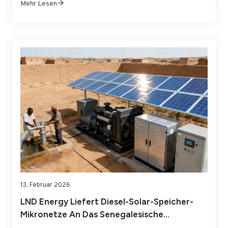
Mehr Lesen
entsprechen den Anforderungen der EU-CE-
Zertifizierung und werden termingerecht an die
Baustelle geliefert, um den Ausbau der lokalen
Infrastruktur für erneuerbare Energien zu unterstützen.
Bei den gelieferten Transformatoren…
13. Februar 2026
LND Energy Liefert Diesel-Solar-Speicher-
Mikronetze An Das Senegalesische
Ministerium Für Landwirtschaft Und