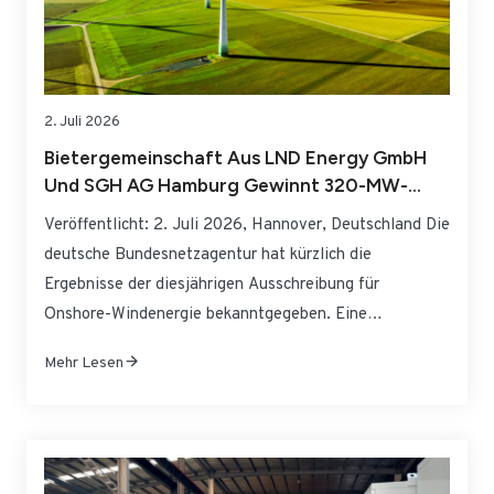
2. Juli 2026
Bietergemeinschaft Aus LND Energy GmbH
Und SGH AG Hamburg Gewinnt 320-MW-
Onshore-Windprojekt In Niedersachsen
Veröffentlicht: 2. Juli 2026, Hannover, Deutschland Die
deutsche Bundesnetzagentur hat kürzlich die
Ergebnisse der diesjährigen Ausschreibung für
Onshore-Windenergie bekanntgegeben. Eine
Bietergemeinschaft bestehend aus der LND Energy
Mehr Lesen
GmbH und der Hamburger Energiegesellschaft SGH AG
hat den Zuschlag für ein groß angelegtes Onshore-
Windentwicklungsprojekt mit einer installierten
Gesamtleistung von 320 MW in Niedersachsen
erhalten. Die Gesamtinvestition des Projekts…