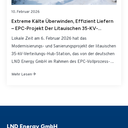
10. Februar 2026
Extreme Kälte Überwinden, Effizient Liefern
– EPC-Projekt Der Litauischen 35-KV-
Verteilungs-Hub-Station Von LND Energy
Lokale Zeit am 6. Februar 2026 hat das
GmbH Erfolgreich Übergeben Und In Betrieb
Modernisierungs- und Sanierungsprojekt der litauischen
Genommen
35-kV-Verteilungs-Hub-Station, das von der deutschen
LND Energy GmbH im Rahmen des EPC-Vollprozess-
Allgemeinkontraktmodells übernommen wurde, die
Mehr Lesen
gemeinsame Akzeptanzprüfung durch die litauische
Netzaufsichtsbehörde und den Verteilungsbetreiber
erfolgreich bestanden und wurde offiziell an das Netz
angeschlossen und in Betrieb genommen. Ausgerichtet
auf die Gesamtnachfrage von…
LND Energy GmbH