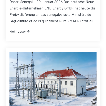
Dakar, Senegal – 29. Januar 2026 Das deutsche Neue-
Ländliche Ausrüstung, Um Die Ländliche
Energie-Unternehmen LND Energy GmbH hat heute die
Bewässerung Und Die Versorgung Mit
Projektlieferung an das senegalesische Ministère de
Lebensenergie Zu Stärken
l’Agriculture et de l’Équipement Rural (MAER) offiziell
abgeschlossen: Fünf eigenständige Diesel-Solar-
Mehr Lesen
Speicher-Energiemikronetzsysteme für die
Bewässerung mit jeweils 500kW/500kWh sind
erfolgreich in Betrieb genommen worden. Diese
Systeme werden fünf landwirtschaftlich geprägten
Gebieten in Senegal, die von…