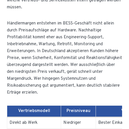
welche Vertriebs- und Servicekosten intern getragen werden
müssen.
Händlermargen entstehen im BESS-Geschäft nicht allein
durch Preisaufschläge auf Hardware. Nachhaltige
Profitabilität kommt eher aus Engineering-Support,
Inbetriebnahme, Wartung, Retrofit, Monitoring und
Erweiterungen. In Deutschland akzeptieren Kunden höhere
Preise, wenn Sicherheit, Konformität und Reaktionsfähigkeit
überzeugend dargestellt werden. Wer ausschließlich über
den niedrigsten Preis verkauft, gerät schnell unter
Margendruck. Wer hingegen Systemnutzen und
Risikoabsicherung gut argumentiert, kann deutlich stabilere
Erträge erzielen.
Vertriebsmodell
Preisniveau
Vor
Direkt ab Werk
Niedriger
Bester Einkaufs